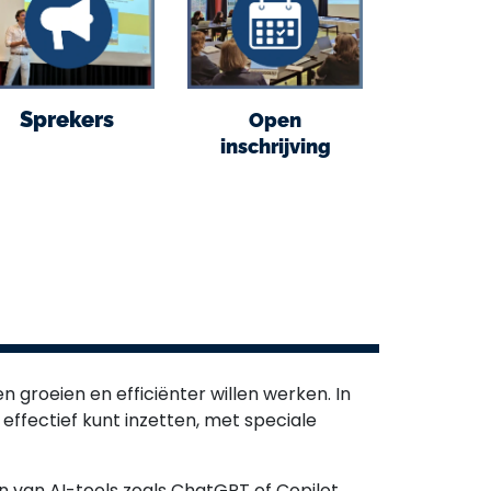
Sprekers
Open
inschrijving
en groeien en efficiënter willen werken. In
 effectief kunt inzetten, met speciale
den van AI-tools zoals ChatGPT of Copilot