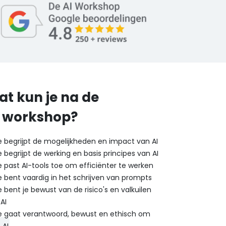
t kun je na de
I workshop?
e begrijpt de mogelijkheden en impact van AI
e begrijpt de werking en basis principes van AI
e past AI-tools toe om efficiënter te werken
e bent vaardig in het schrijven van prompts
e bent je bewust van de risico's en valkuilen
AI
Je gaat verantwoord, bewust en ethisch om