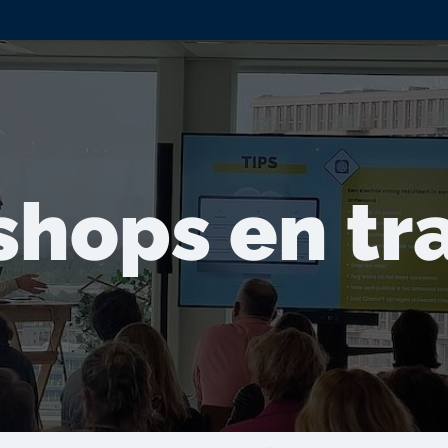
me
Trainingstraject
AI Workshops
Evenemen
shops en tr