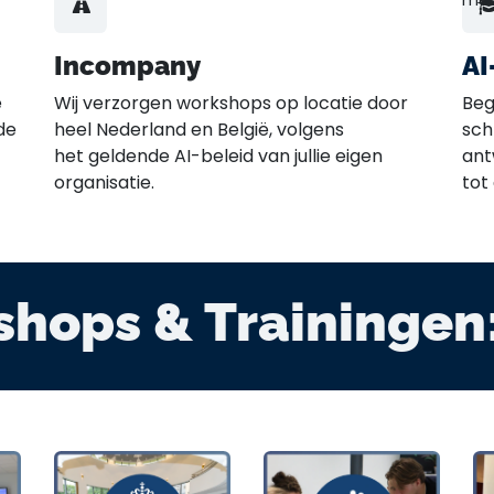
met
Incompany
AI
e
Wij verzorgen workshops op locatie door
Beg
de
heel Nederland en België, volgens
sch
het geldende AI-beleid van jullie eigen
ant
organisatie.
tot
shops & Trainingen