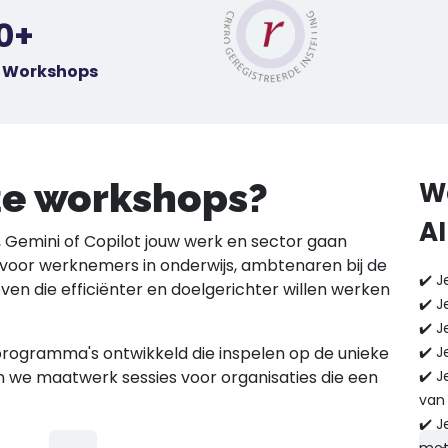
0+
& Workshops
nze workshops?
Wa
A
T, Gemini of Copilot jouw werk en sector gaan
 voor werknemers in onderwijs, ambtenaren bij de
✔️ J
leven die efficiënter en doelgerichter willen werken
✔️ J
✔️ J
programma's ontwikkeld die inspelen op de unieke
✔️ J
 we maatwerk sessies voor organisaties die een
✔️ J
van 
✔️ 