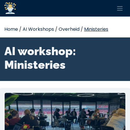
Overslaan naar inhoud
Home
/
AI Workshops
/
Overheid
/
Ministeries
AI workshop:
Ministeries