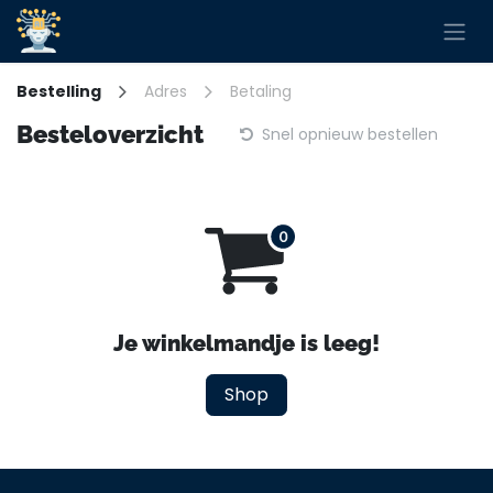
Overslaan naar inhoud
Bestelling
Adres
Betaling
Besteloverzicht
Snel opnieuw bestellen
Je winkelmandje is leeg!
Shop