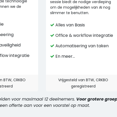
de technologie
sessie biedt de nodige verdieping
ennen we de
om de mogelijkheden van AI nog
slimmer te benutten.
ie
Alles van Basis
eering
Office & workflow integratie
aveiligheid
Automatisering van taken
flow integratie
En meer...
van BTW, CRKBO
Vrijgesteld van BTW, CRKBO
streerd
geregistreerd
elden voor maximaal 12 deelnemers.
Voor grotere groep
 een offerte aan voor een voorstel op maat.