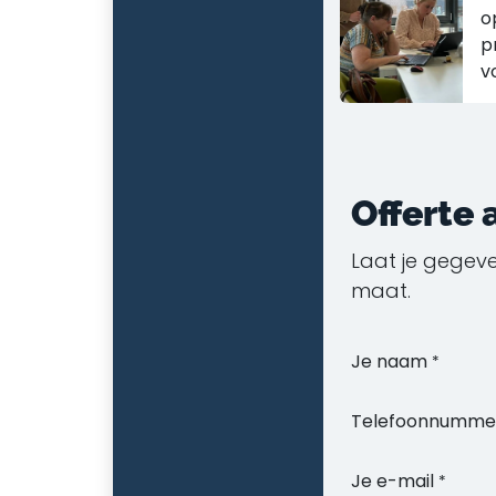
o
p
v
Offerte
Laat je gegeve
maat.
Je naam
*
Telefoonnumme
Je e-mail
*