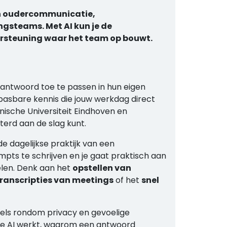
 in oudercommunicatie,
ngsteams. Met AI kun je de
dersteuning waar het team op bouwt.
antwoord toe te passen in hun eigen
pasbare kennis die jouw werkdag direct
ische Universiteit Eindhoven en
terd aan de slag kunt.
de dagelijkse praktijk van een
mpts te schrijven en je gaat praktisch aan
elen. Denk aan het
opstellen van
transcripties van meetings
of het
snel
egels rondom privacy en gevoelige
eve AI werkt, waarom een antwoord