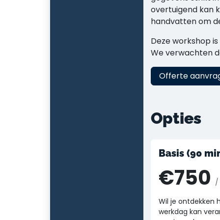
overtuigend kan kl
handvatten om de 
Deze workshop is 
We verwachten da
Offerte aanvra
Opties
Basis (90 mi
€750
/
Wil je ontdekken 
werkdag kan vera