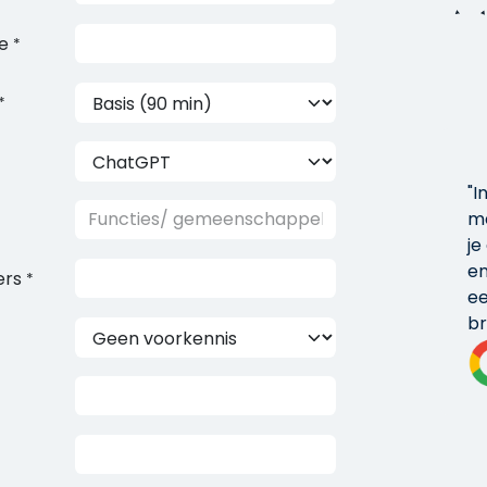
e
*
*
"I
me
je
en
ers
*
ee
br