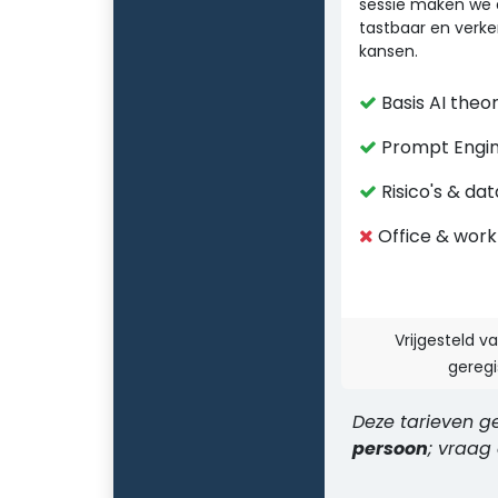
sessie maken we 
tastbaar en verk
kansen.
Basis AI theor
Prompt Engin
Risico's & dat
Office & work
Vrijgesteld 
geregi
Deze tarieven g
persoon
; vraag