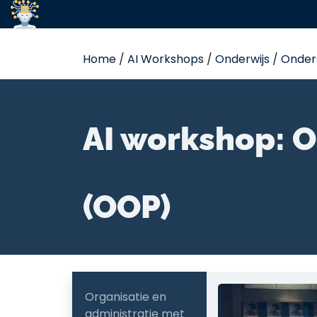
Overslaan naar inhoud
Ho
Home
/
AI Workshops
/
Onderwijs
/
Onder
AI workshop: 
(OOP)
Organisatie en
administratie met