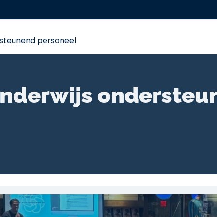
me
Trainingstraject
AI Workshops
Evenemen
steunend personeel
Onderwijs ondersteu