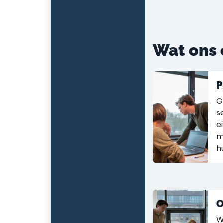
Wat ons 
P
G
s
e
m
h
O
W