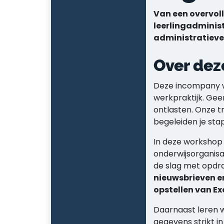
Van een overvoll
leerlingadminist
administratieve
Over dez
Deze incompany w
werkpraktijk. Gee
ontlasten. Onze t
begeleiden je stap
In deze workshop l
onderwijsorganisa
de slag met opdra
nieuwsbrieven e
opstellen van Ex
Daarnaast leren w
gegevens strikt 