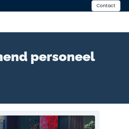
ten
Kennisbank
Over ons
Contact
nend personeel