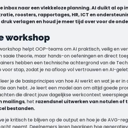
e inbox naar een vlekkeloze planning. AI duikt al op
ratie, roosters, rapportages, HR, ICT en ondersteuni
 druk verlagen en houd je meer tijd over voor de on
e workshop
orkshop helpt OOP-teams om AI praktisch, veilig en ver
n saaie theorie, maar hands-on oefeningen en direct toe
rainers hebben een technische achtergrond van de Techn
 voor stap, zodat je na afloop vol vertrouwen en AI-gelet
eer je de basisprincipes van hoe AI werkt en wat je er in 
tie aan hebt. Je leert een model aan om altijd goede pro
chten die direct jouw dagelijkse werkcontext weerspieg
n mailings
, het
razendsnel uitwerken van notulen of 
cel bestanden.
e je kritisch te blijven op de output en hoe je de AVG-r
in acht neemt. Deelnemers leren begrijpen hoe generati