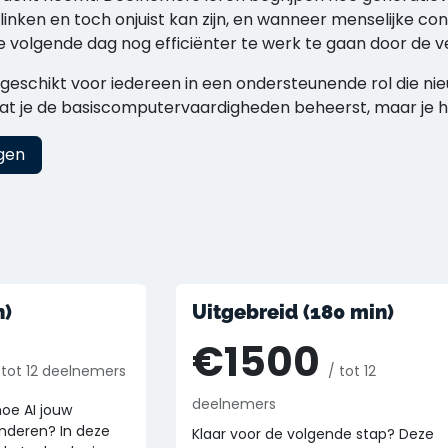
inken en toch onjuist kan zijn, en wanneer menselijke cont
volgende dag nog efficiënter te werk te gaan door de ve
geschikt voor iedereen in een ondersteunende rol die nieu
t je de basiscomputervaardigheden beheerst, maar je he
gen
n)
Uitgebreid (180 min)
€1500
 tot 12 deelnemers
/ tot 12
deelnemers
hoe AI jouw
nderen? In deze
Klaar voor de volgende stap? Deze